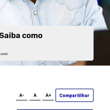
 Saiba como
antil
A-
A
A+
Compartilhar