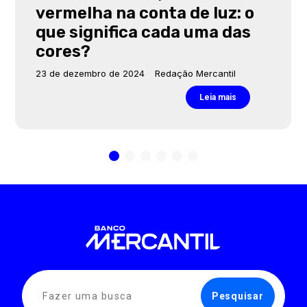
a de luz: o
Natal 2025: vale 
da uma das
Entenda tudo no a
Mercantil
ação Mercantil
28 de novembro de 2023
Redaç
Leia mais