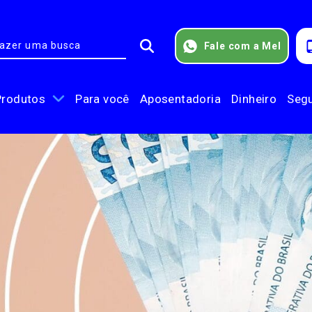
Fale com a Mel
Produtos
Para você
Aposentadoria
Dinheiro
Seg