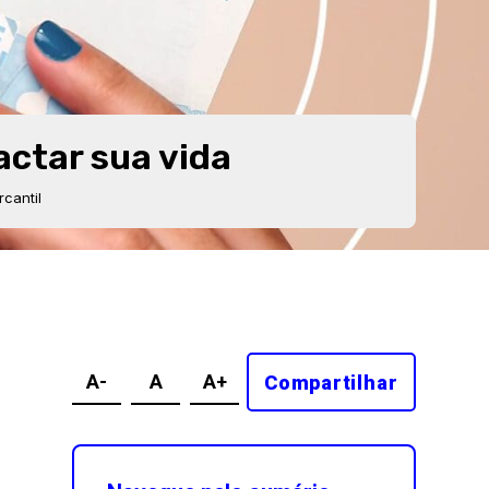
actar sua vida
cantil
A-
A
A+
Compartilhar