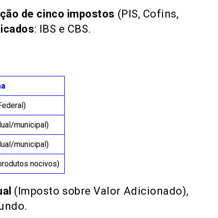
ição de cinco impostos
(PIS, Cofins,
ficados
: IBS e CBS.
ma
Federal)
ual/municipal)
ual/municipal)
produtos nocivos)
ual
(Imposto sobre Valor Adicionado),
undo​.