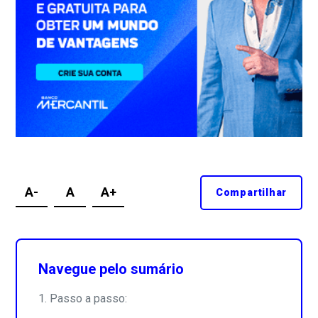
A-
A
A+
Compartilhar
Navegue pelo sumário
Passo a passo: