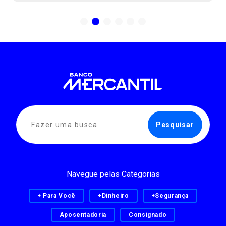
Navegue pelas Categorias
+ Para Você
+Dinheiro
+Segurança
Aposentadoria
Consignado