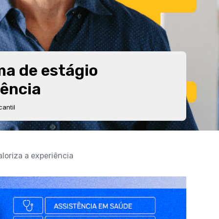
ma de estágio
iência
antil
loriza a experiência