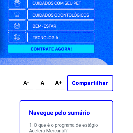
A-
A
A+
Compartilhar
Navegue pelo sumário
O que é o programa de estágio
Acelera Mercantil?