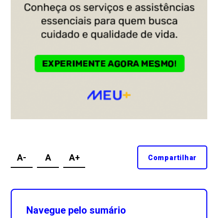
A-
A
A+
Compartilhar
Navegue pelo sumário