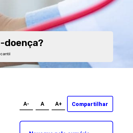
io-doença?
cantil
A-
A
A+
Compartilhar