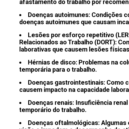
afastamento do trabalho por recome
Doenças autoimunes:
Condições co
doenças autoimunes que causam inca
Lesões por esforço repetitivo (LE
Relacionados ao Trabalho (DORT):
Con
laborativas que causem lesões físic
Hérnias de disco:
Problemas na col
temporária para o trabalho.
Doenças gastrointestinais:
Como co
causem impacto na capacidade laborat
Doenças renais:
Insuficiência rena
temporário do trabalho.
Doenças oftalmológicas:
Algumas c