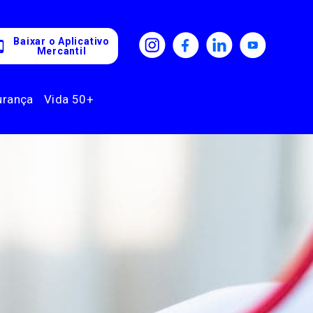
Baixar o Aplicativo
Mercantil
urança
Vida 50+