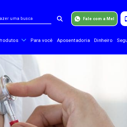
Fale com a Mel
Produtos
Para você
Aposentadoria
Dinheiro
Seg