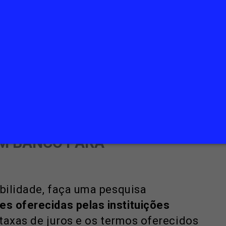
ABILIDADE?
financeira tenha condições melhores do
durante a simulação
, priorizando quem
melhor troco.
s de um empréstimo com
M BANCO PARA
abilidade, faça uma pesquisa
s oferecidas pelas instituições
 taxas de juros e os termos oferecidos