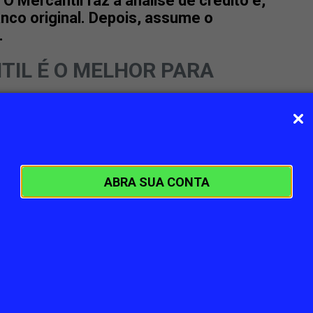
 O Mercantil faz a análise de crédito e,
anco original. Depois, assume o
.
TIL É O MELHOR PARA
o WhatsApp;
ro parcelas pagas, sem carência;
ABRA SUA CONTA
idade de ganhar um “troco” ao transferir
ado para o Mercantil;
posentados e pensionistas INSS;
a eficiente, em até 15 dias úteis.