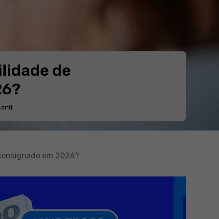
ilidade de
26?
antil
o consignado em 2026?