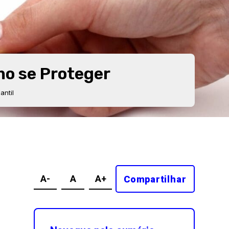
o se Proteger
ntil
A-
A
A+
Compartilhar