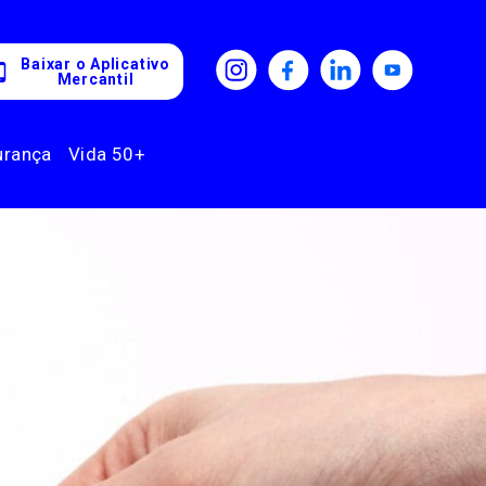
Baixar o Aplicativo
Mercantil
urança
Vida 50+