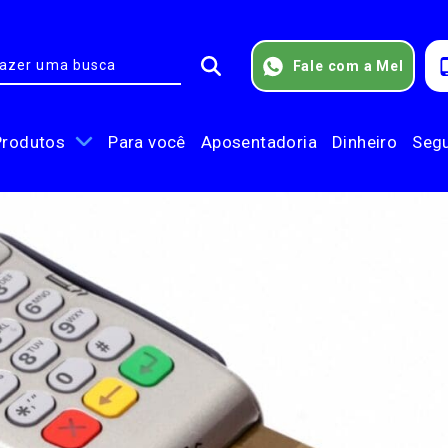
Fale com a Mel
Produtos
Para você
Aposentadoria
Dinheiro
Seg