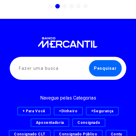
Navegue pelas Categorias
+ Para Você
+Dinheiro
+Segurança
Aposentadoria
Consignado
Consignado CLT
Consignado Público
Conta