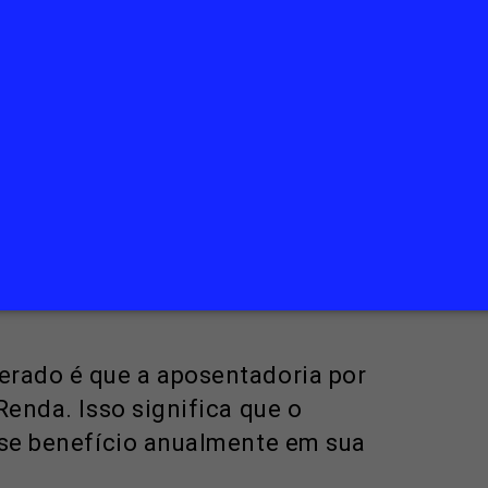
ia do INSS inicialmente.
 do Meu INSS, fazer login, selecionar a
 seguir as instruções para solicitar o
e, durante o processo de solicitação,
ara avaliar a condição de saúde do
IDEZ 32 E O IMPOSTO DE
erado é que a aposentadoria por
Renda. Isso significa que o
sse benefício anualmente em sua