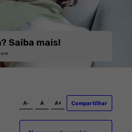
a? Saiba mais!
antil
A-
A
A+
Compartilhar