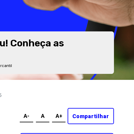
ou! Conheça as
cantil
25
A-
A
A+
Compartilhar