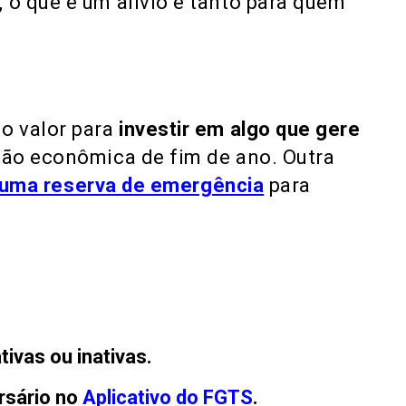
, o que é um alívio e tanto para quem
o valor para
investir em algo que gere
ção econômica de fim de ano. Outra
r uma reserva de emergência
para
ivas ou inativas
.
rsário
no
Aplicativo do FGTS
.