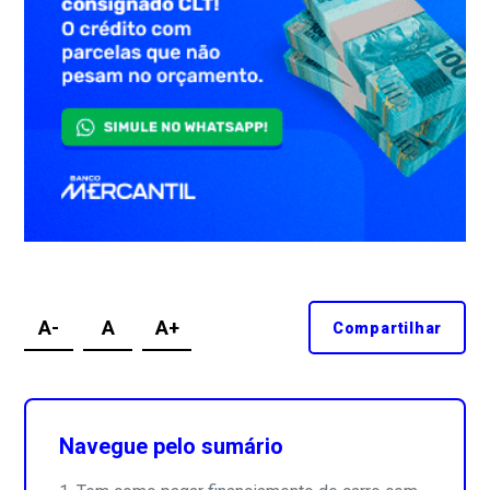
A-
A
A+
Compartilhar
Navegue pelo sumário