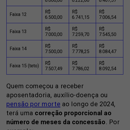
6.000,00
6.222,60
6.467,57
R$
R$
R$
Faixa 12
6.500,00
6.741,15
7.006,54
R$
R$
R$
Faixa 13
7.000,00
7.259,70
7.545,50
R$
R$
R$
Faixa 14
7.500,00
7.778,25
8.084,47
R$
R$
R$
Faixa 15 (teto)
7.507,49
7.786,02
8.092,54
Quem começou a receber
aposentadoria, auxílio-doença ou
pensão por morte
ao longo de 2024,
terá uma
correção proporcional ao
número de meses da concessão
. Por