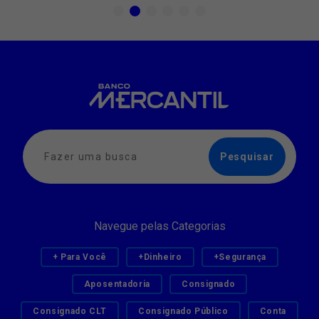
Navegue pelas Categorias
+ Para Você
+Dinheiro
+Segurança
Aposentadoria
Consignado
Consignado CLT
Consignado Público
Conta