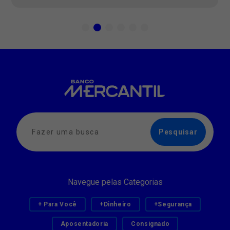
Navegue pelas Categorias
+ Para Você
+Dinheiro
+Segurança
Aposentadoria
Consignado