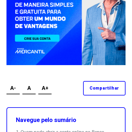
A-
A
A+
Compartilhar
Navegue pelo sumário