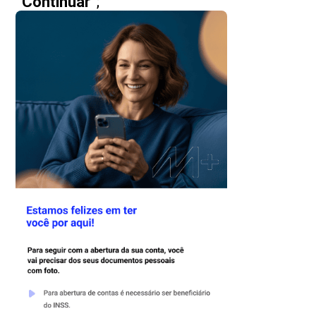
“Continuar”
;