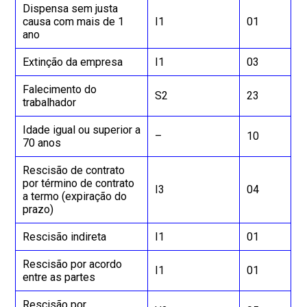
Dispensa sem justa
causa com mais de 1
I1
01
ano
Extinção da empresa
I1
03
Falecimento do
S2
23
trabalhador
Idade igual ou superior a
–
10
70 anos
Rescisão de contrato
por término de contrato
I3
04
a termo (expiração do
prazo)
Rescisão indireta
I1
01
Rescisão por acordo
I1
01
entre as partes
Rescisão por