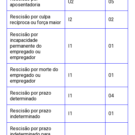
U2
05
aposentadoria
Rescisão por culpa
I2
02
recíproca ou força maior
Rescisão por
incapacidade
permanente do
I1
01
empregado ou
empregador
Rescisão por morte do
empregado ou
I1
01
empregador
Rescisão por prazo
I1
04
determinado
Rescisão por prazo
I1
01
indeterminado
Rescisão por prazo
indeterminado para