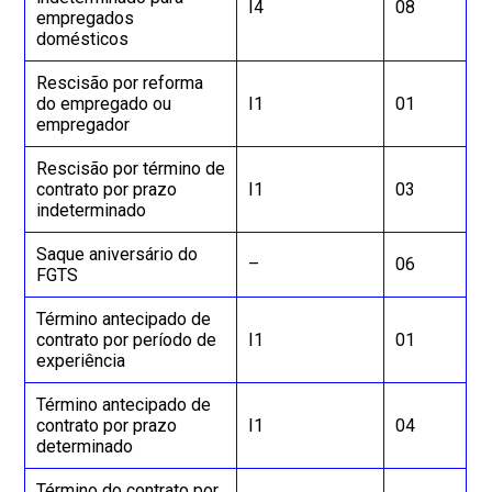
I4
08
empregados
domésticos
Rescisão por reforma
do empregado ou
I1
01
empregador
Rescisão por término de
contrato por prazo
I1
03
indeterminado
Saque aniversário do
–
06
FGTS
Término antecipado de
contrato por período de
I1
01
experiência
Término antecipado de
contrato por prazo
I1
04
determinado
Término do contrato por