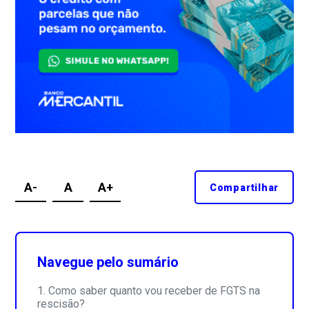
A-
A
A+
Compartilhar
Navegue pelo sumário
Como saber quanto vou receber de FGTS na
rescisão?