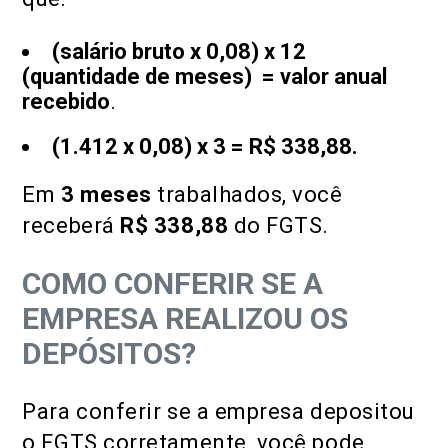
(salário bruto x 0,08) x 12
(quantidade de meses) = valor anual
recebido
.
(
1.412
x 0,08) x 3 = R$ 338,88.
Em
3 meses
trabalhados, você
receberá
R$ 338,88
do FGTS.
COMO CONFERIR SE A
EMPRESA REALIZOU OS
DEPÓSITOS?
Para conferir se a empresa depositou
o FGTS corretamente, você pode