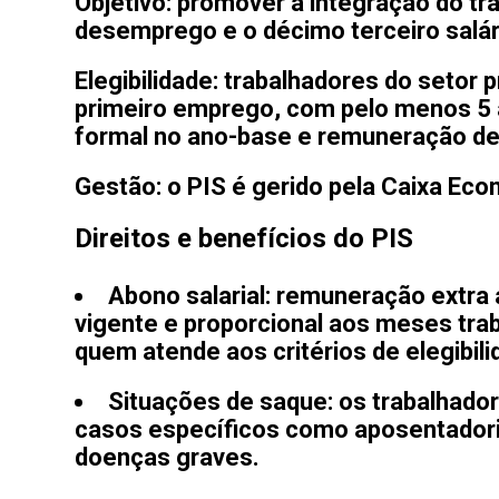
Objetivo
: promover a integração do tr
desemprego e o décimo terceiro salár
Elegibilidade
: trabalhadores do setor 
primeiro emprego, com pelo menos 5 a
formal no ano-base e remuneração de 
Gestão
: o PIS é gerido pela Caixa Ec
Direitos e benefícios do PIS
Abono salarial
: remuneração extra 
vigente e proporcional aos meses tra
quem atende aos critérios de elegibili
Situações de saque
: os trabalhad
casos específicos como aposentadori
doenças graves.