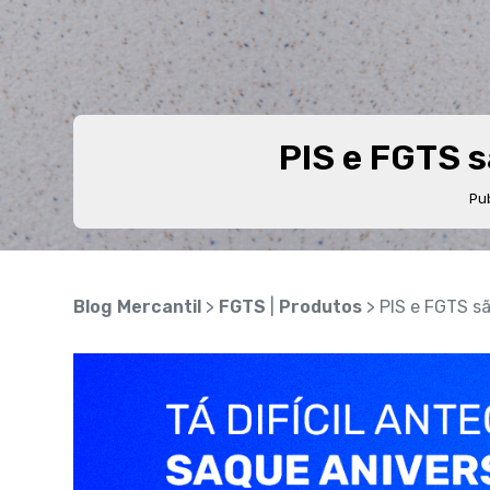
PIS e FGTS 
Pu
Blog Mercantil
>
FGTS
|
Produtos
> PIS e FGTS s