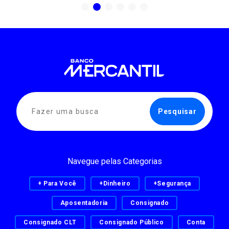
Navegue pelas Categorias
+ Para Você
+Dinheiro
+Segurança
Aposentadoria
Consignado
Consignado CLT
Consignado Público
Conta