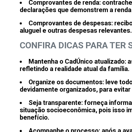
Comprovantes de renda
: contrach
declarações que demonstrem a renda 
Comprovantes de despesas
: reci
aluguel e outras despesas relevantes
CONFIRA DICAS PARA TER 
Mantenha o CadÚnico atualizado
: 
refletindo a realidade atual da família.
Organize os documentos
: leve to
devidamente organizados, para evitar
Seja transparente
: forneça inform
situação socioeconômica, pois isso i
benefício.
Acompanhe o processo
: após a ava