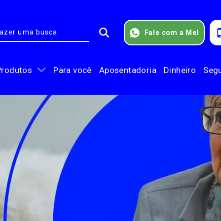
Fale com a Mel
Produtos
Para você
Aposentadoria
Dinheiro
Seg