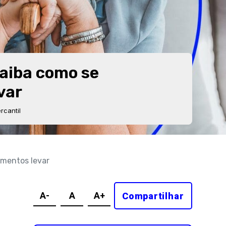
Saiba como se
var
cantil
umentos levar
A-
A
A+
Compartilhar