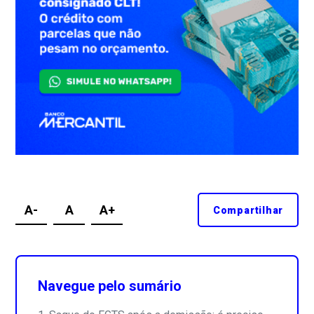
A-
A
A+
Compartilhar
Navegue pelo sumário