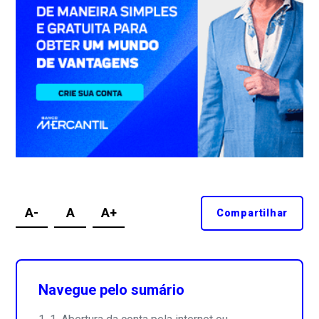
A-
A
A+
Compartilhar
Navegue pelo sumário