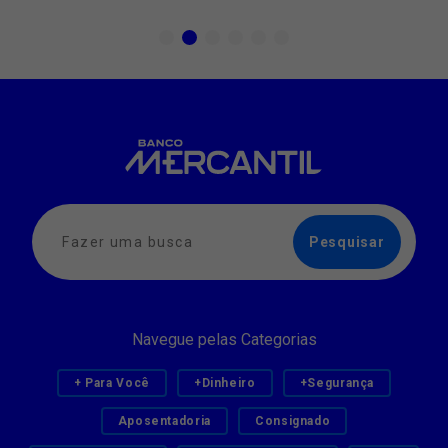
Navegue pelas Categorias
+ Para Você
+Dinheiro
+Segurança
Aposentadoria
Consignado