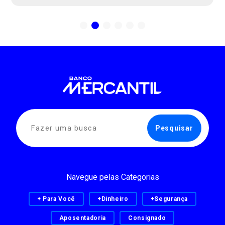
Navegue pelas Categorias
+ Para Você
+Dinheiro
+Segurança
Aposentadoria
Consignado